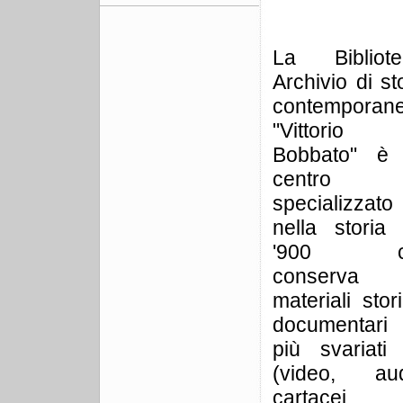
La Bibliote
Archivio di st
contemporan
"Vittorio
Bobbato" è
centro
specializzato
nella storia 
'900 c
conserva
materiali stor
documentari 
più svariati 
(video, aud
cartacei,