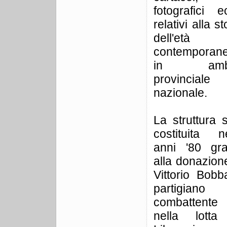
fotografici e
relativi alla st
dell'età
contemporan
in ambi
provincial
nazionale.
La struttura 
costituita ne
anni '80 gra
alla donazion
Vittorio Bobb
partigiano
combattente
nella lotta