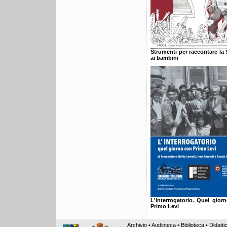
Strumenti per raccontare la
ai bambini
L'Interrogatorio. Quel gior
Primo Levi
Archivio
•
Audioteca
•
Biblioteca
•
Didatti