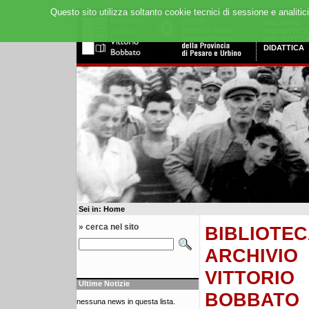
Questo sito utilizza soltanto cookie tecnici di sessione e analitic
ARCHIVIO
AUDIOTECA
BIBLIOTEC
DIDATTICA
Sei in: Home
» cerca nel sito
BIBLIOTEC
ARCHIVIO
VITTORIO
Ultime Notizie
BOBBATO
nessuna news in questa lista.