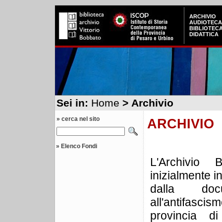
ARCHIVIO
AUDIOTECA
BIBLIOTEC
DIDATTICA
Sei in:
Home
> Archivio
» cerca nel sito
ARCHIVIO
»
Elenco Fondi
L'Archivio 
inizialmente 
dalla docu
all'antifascis
provincia 