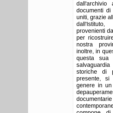
dall'archivio
documenti di 
uniti, grazie a
dall'Istitu
provenienti da 
per ricostruir
nostra prov
inoltre, in que
questa sua a
salvaguardi
storiche di 
presente, si
genere in un
depaupera
documentarie
contemporan
compone di 