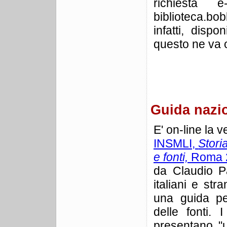
richiesta e-
biblioteca.bo
infatti, disp
questo ne va o
Guida nazio
E' on-line la v
INSMLI,
Stori
e fonti,
Roma 20
da Claudio Pa
italiani e str
una guida pe
delle fonti. 
presentano "un