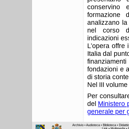
conservino 
formazione d
analizzano la
nel corso d
indicazioni ess
L’opera offre 
Italia dal punt
finanziamenti 
fondazioni e a
di storia con
Nel III volume
Per consultare
del
Ministero p
generale per g
Archivio
•
Audioteca
•
Biblioteca
•
Didatti
Link
•
Multimedia
•