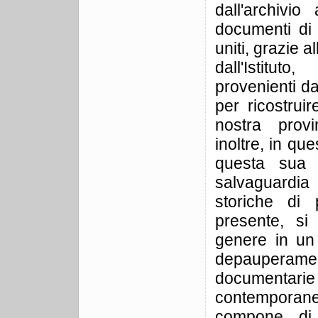
dall'archivio
documenti di 
uniti, grazie a
dall'Istitu
provenienti da 
per ricostruir
nostra prov
inoltre, in que
questa sua a
salvaguardi
storiche di 
presente, si
genere in un
depaupera
documentarie
contemporan
compone di 