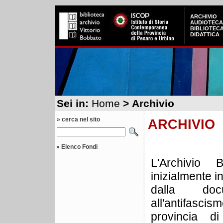
ARCHIVIO
AUDIOTECA
BIBLIOTEC
DIDATTICA
Sei in:
Home
> Archivio
» cerca nel sito
ARCHIVIO
»
Elenco Fondi
L'Archivio 
inizialmente 
dalla docu
all'antifascis
provincia 