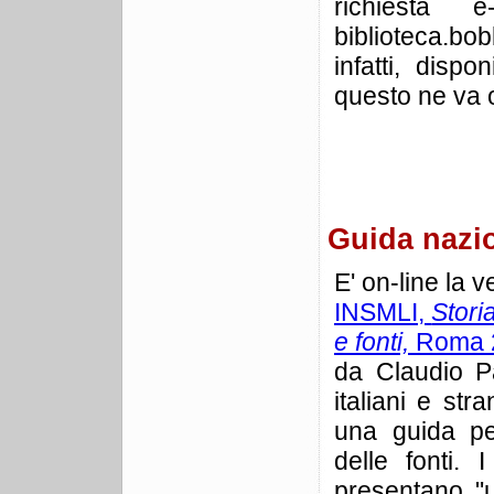
richiesta e-
biblioteca.bo
infatti, disp
questo ne va o
Guida nazio
E' on-line la v
INSMLI,
Stori
e fonti,
Roma 20
da Claudio Pa
italiani e str
una guida pe
delle fonti. 
presentano "un