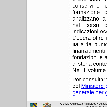
conservino 
formazione d
analizzano la
nel corso d
indicazioni ess
L’opera offre 
Italia dal punt
finanziamenti 
fondazioni e a
di storia con
Nel III volume
Per consultare
del
Ministero p
generale per g
Archivio
•
Audioteca
•
Biblioteca
•
Didatti
Link
•
Multimedia
•