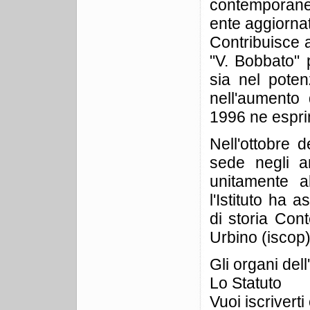
contemporaneità
ente aggiorna
Contribuisce a
"V. Bobbato" 
sia nel poten
nell'aumento d
1996 ne esprim
Nell'ottobre 
sede negli am
unitamente a
l'Istituto ha 
di storia Con
Urbino (iscop)
Gli organi del
Lo Statuto
Vuoi iscrivert