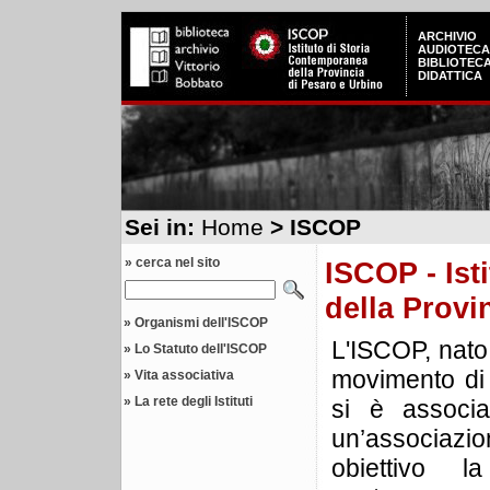
ARCHIVIO
AUDIOTECA
BIBLIOTEC
DIDATTICA
Sei in:
Home
> ISCOP
» cerca nel sito
ISCOP - Ist
della Provi
»
Organismi dell'ISCOP
L'ISCOP, nato 
»
Lo Statuto dell'ISCOP
movimento di 
»
Vita associativa
»
La rete degli Istituti
si è associat
un’associaz
obiettivo 