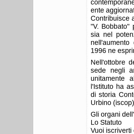
contemporaneità
ente aggiorna
Contribuisce a
"V. Bobbato" 
sia nel poten
nell'aumento d
1996 ne esprim
Nell'ottobre 
sede negli am
unitamente a
l'Istituto ha 
di storia Con
Urbino (iscop)
Gli organi del
Lo Statuto
Vuoi iscrivert