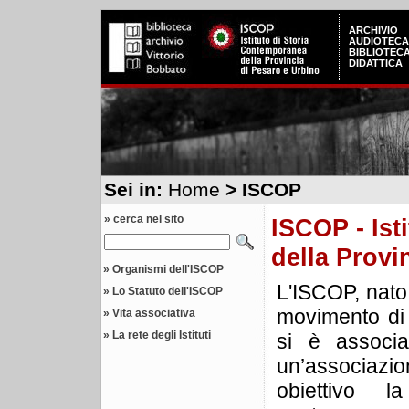
ARCHIVIO
AUDIOTECA
BIBLIOTEC
DIDATTICA
Sei in:
Home
> ISCOP
» cerca nel sito
ISCOP - Ist
della Provi
»
Organismi dell'ISCOP
L'ISCOP, nato 
»
Lo Statuto dell'ISCOP
movimento di 
»
Vita associativa
»
La rete degli Istituti
si è associat
un’associaz
obiettivo 