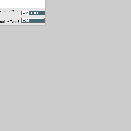
ive
•
ISCOP
•
ered by
Typo3