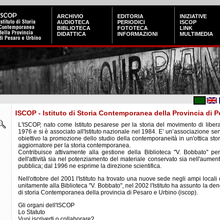
ARCHIVIO
EDITORIA
INIZIATIVE
AUDIOTECA
PERIODICI
ISCOP
BIBLIOTECA
FOTOTECA
LINK
DIDATTICA
INFORMAZIONI
MULTIMEDIA
ISCOP - Istituto di Storia Contemporanea della Provincia di 
L'ISCOP, nato come Istituto pesarese per la storia del movimento di libera
1976 e si è associato all'Istituto nazionale nel 1984. E’ un’associazione se
obiettivo la promozione dello studio della contemporaneità in un'ottica storic
aggiornatore per la storia contemporanea.
Contribuisce attivamente alla gestione della Biblioteca "V. Bobbato" p
dell'attività sia nel potenziamento del materiale conservato sia nell'aumento d
pubblica; dal 1996 ne esprime la direzione scientifica.
Nell'ottobre del 2001 l'Istituto ha trovato una nuove sede negli ampi locali 
unitamente alla Biblioteca "V. Bobbato", nel 2002 l'Istituto ha assunto la den
di storia Contemporanea della provincia di Pesaro e Urbino (iscop).
Gli organi dell'ISCOP
Lo Statuto
Vuoi iscriverti o collaborare?