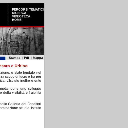
PERCORSI TEMATICI
RICERCA
VIDEOTECA
HOME
Stampa
|
Pdf
|
Mappa
Pesaro e Urbino
zione, è stato fondato nel
nza scopo di lucro e ha per
a. L'Istituto inoltre è ente
ermettendone uno sviluppo
ella visibilità e fruibilità
della Galleria dei Fonditori
ominazione attuale: Istituto