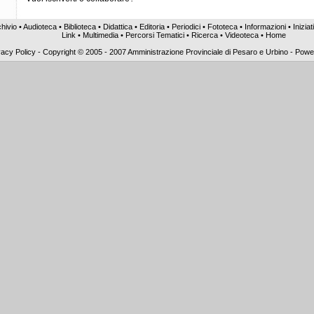
hivio
•
Audioteca
•
Biblioteca
•
Didattica
•
Editoria
•
Periodici
•
Fototeca
•
Informazioni
•
Iniziat
Link
•
Multimedia
•
Percorsi Tematici
•
Ricerca
•
Videoteca
•
Home
vacy Policy
-
Copyright © 2005 - 2007 Amministrazione Provinciale di Pesaro e Urbino - Pow