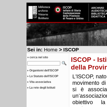
ARCHIVIO
AUDIOTECA
BIBLIOTEC
DIDATTICA
Sei in:
Home
> ISCOP
» cerca nel sito
ISCOP - Ist
della Provi
»
Organismi dell'ISCOP
L'ISCOP, nato 
»
Lo Statuto dell'ISCOP
movimento di 
»
Vita associativa
»
La rete degli Istituti
si è associat
un’associaz
obiettivo 