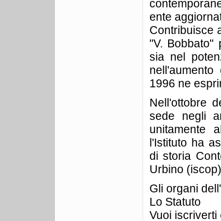
contemporaneità
ente aggiorna
Contribuisce a
"V. Bobbato" 
sia nel poten
nell'aumento d
1996 ne esprim
Nell'ottobre 
sede negli am
unitamente a
l'Istituto ha 
di storia Con
Urbino (iscop)
Gli organi del
Lo Statuto
Vuoi iscrivert