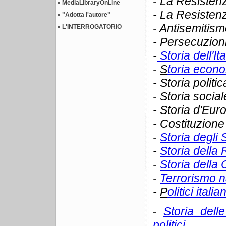
- La Resistenza
»
MediaLibraryOnLine
- La Resisten
»
"Adotta l'autore"
- Antisemitis
»
L'INTERROGATORIO
- Persecuzioni
-
Storia dell'It
-
S
toria econ
- Storia politic
- Storia social
- Storia d'Eur
- Costituzione 
-
Storia degli S
-
Storia della
-
Storia della 
-
Terrorismo n
-
P
olitici italian
-
Storia dell
politici