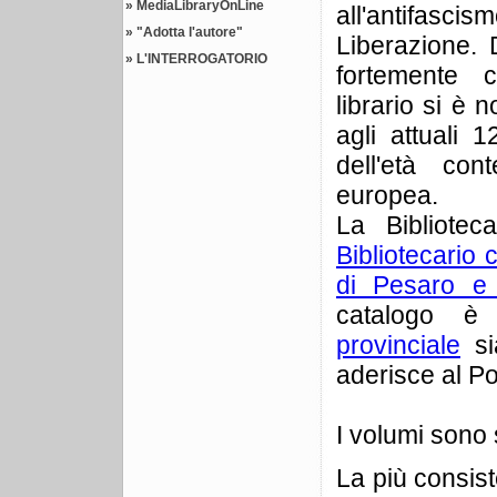
»
MediaLibraryOnLine
all'antifas
»
"Adotta l'autore"
Liberazione.
»
L'INTERROGATORIO
fortemente c
librario si è 
agli attuali 
dell'età con
europea.
La Bibliote
Bibliotecario 
di Pesaro e
catalogo è 
provinciale
si
aderisce al P
I volumi sono 
La più consis