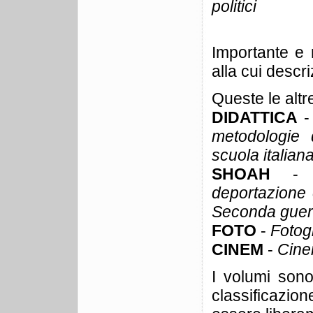
politici
Importante e 
alla cui descr
Queste le altr
DIDATTICA
metodologie 
scuola italian
SHOAH
deportazione 
Seconda guer
FOTO
-
Fotogr
CINEM
-
Cinem
I volumi sono
classificazi