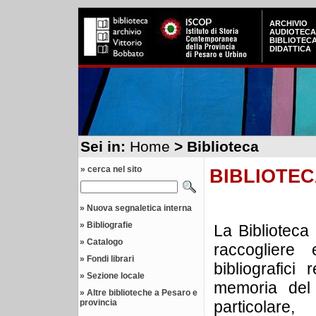
ARCHIVIO
AUDIOTECA
BIBLIOTEC
DIDATTICA
Sei in:
Home
> Biblioteca
» cerca nel sito
BIBLIOTE
»
Nuova segnaletica interna
»
Bibliografie
La Biblioteca
»
Catalogo
raccogliere 
»
Fondi librari
bibliografici 
»
Sezione locale
memoria del 
»
Altre biblioteche a Pesaro e
provincia
particolar