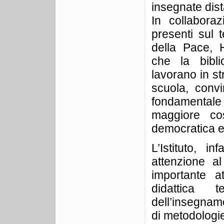
insegnate dist
In collaboraz
presenti sul 
della Pace, H
che la bibli
lavorano in st
scuola, convin
fondamental
maggiore cos
democratica e 
L’Istituto, i
attenzione a
importante a
didattica
dell’insegname
di metodologie