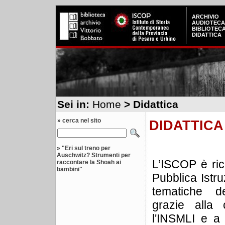
ARCHIVIO
AUDIOTECA
BIBLIOTEC
DIDATTICA
Sei in:
Home
> Didattica
» cerca nel sito
DIDATTICA
»
"Eri sul treno per
Auschwitz? Strumenti per
L’ISCOP è ric
raccontare la Shoah ai
bambini"
Pubblica Istru
tematiche d
grazie alla
l'INSMLI e a 