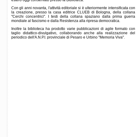
estero oggi conservato presso la Biblioteca.
Con gli anni novanta, l'attività editoriale si è ulteriormente intensificata con
la creazione, presso la casa editrice CLUEB di Bologna, della collana
"Cerchi concentrici". I testi della collana spaziano dalla prima guerra
mondiale al fascismo e dalla Resistenza alla ripresa democratica.
Inoltre la biblioteca ha prodotto varie pubblicazioni di agile formato con
taglio didattico-divulgativo, collaborando anche alla realizzazione del
periodico dell'A.N.P.I. provinciale di Pesaro e Urbino "Memoria Viva".