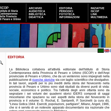
ARCHIVIO
EDITORIA
INIZIATIVE
AUDIOTECA
PERIODICI
ISCOP
BIBLIOTECA
FOTOTECA
LINK
DIDATTICA
INFORMAZIONI
MULTIMEDIA
EDITORIA
La Biblioteca collabora all'attività editoriale dell'Istituto di Storia
Contemporanea della Provincia di Pesaro e Urbino (ISCOP) e dell'Anpi
provinciale di Pesaro e Urbino, che da un ventennio sono impegnati nella
pubblicazione di
ricerche storiche
sia con taglio scientifico che divulgativo.
In tali lavori, aspetti per lo più inediti della storia del Novecento nella
provincia di Pesaro e Urbino sono stati studiati da diversi punti di vista:
sociale, economico e politico. Tra l'attività degli anni ottanta sono da
segnalare i sei volumi dei quaderni storici IDERS composti di saggi
miscellanei che spaziano su vari aspetti della storia del Novecento in
provincia e il volume: G. Rochat, E. Santarelli, P. Sorcinelli (a cura di),
"Linea Gotica 1944. Eserciti, popolazioni, partigiani", Milano, Angeli, 1986,
che si è servito di un notevole apparato documentario sia nazionale che