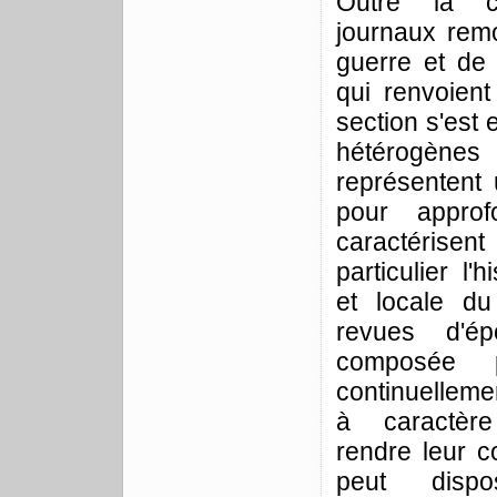
Outre la co
journaux remo
guerre et de 
qui renvoient
section s'est 
hétérogène
représentent
pour approf
caractérisen
particulier l'h
et locale du
revues d'ép
composée p
continuelleme
à caractère 
rendre leur c
peut dispo