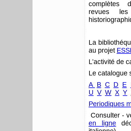
complètes 
revues les
historiographi
La bibliothéq
au projet
ESS
L’activité de 
Le catalogue s
A
B
C
D
E
U
V
W
X
Y
Periodiques m
Consulter - 
en ligne
déc