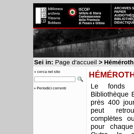
ARCHIVES 
PAPIER
AUDIOTHÈ
BIBLIOTHÈ
DIDACTIQU
Sei in:
Page d'accueil
> Héméroth
» cerca nel sito
HÉMÉROT
Le fonds 
»
Periodici correnti
Bibliothèque
près 400 jou
peut retro
complètes o
pour chaque 