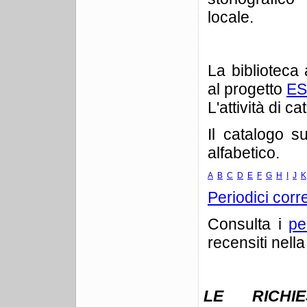
locale.
La biblioteca
al progetto
E
L'attività di c
Il catalogo s
alfabetico.
A
B
C
D
E
F
G
H
I
J
K
Periodici corre
Consulta i
pe
recensiti nell
LE RICHI