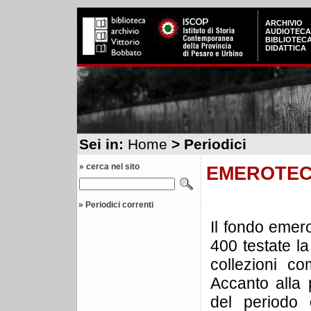
ARCHIVIO
AUDIOTECA
BIBLIOTEC
DIDATTICA
Sei in:
Home
> Periodici
» cerca nel sito
EMEROTE
»
Periodici correnti
Il fondo emer
400 testate l
collezioni co
Accanto alla 
del periodo