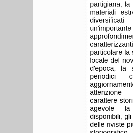
partigiana, la
materiali es
diversifica
un'importante
approfon
caratterizzan
particolare la 
locale del no
d'epoca, la
periodici 
aggiorname
attenzione 
carattere stor
agevole la
disponibili, gl
delle riviste p
storiografic