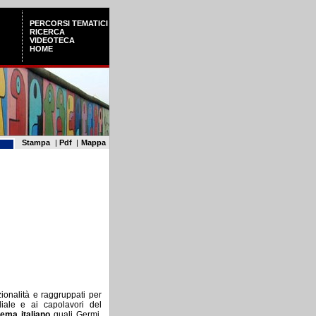
PERCORSI TEMATICI
RICERCA
VIDEOTECA
HOME
Stampa
|
Pdf
|
Mappa
zionalità e raggruppati per
iale e ai capolavori del
nema italiano
quali Germi,