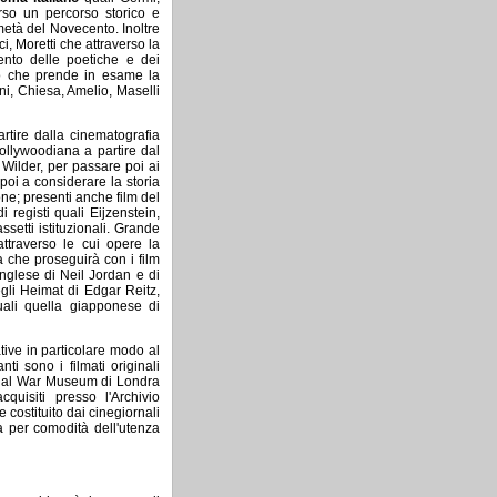
erso un percorso storico e
 metà del Novecento. Inoltre
, Moretti che attraverso la
ento delle poetiche e dei
ico che prende in esame la
ni, Chiesa, Amelio, Maselli
rtire dalla cinematografia
hollywoodiana a partire dal
 Wilder, per passare poi ai
oi a considerare la storia
one; presenti anche film del
 registi quali Eijzenstein,
ssetti istituzionali. Grande
ttraverso le cui opere la
 che proseguirà con i film
inglese di Neil Jordan e di
li Heimat di Edgar Reitz,
uali quella giapponese di
ative in particolare modo al
i sono i filmati originali
perial War Museum di Londra
quisiti presso l'Archivio
 costituito dai cinegiornali
ata per comodità dell'utenza