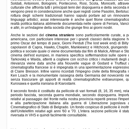
Soldati, Antonioni, Bolognini, Pontecorvo, Rosi, Scola, Monicelli, attrav
culturale che affronta tutti i principali temi del dopoguerra e della seconda
vengono presi in considerazione anche quei registi come Pasolini, Bertolucci
rottura degli schemi tradizionali hanno saputo portare ad un rinnovam
linguaggi artistici; assai interessante è anche quel filone cinematograf
realtà politica italiana abilmente documentata nelle opere di Ferrara, Vanci
e altri, in un'indagine della società che giunge fino ai giorni nostri.
Anche le sezioni del
cinema straniero
sono particolarmente curate, a pa
americana, con particolare interesse per i grandi classici della stagione 
primo Oscar del tempo di pace, Giorni Perduti (The lost week end) di Billy
capolavori di Capra, Hawks, Chaplin, Mankiewicz e Hitchcock, giungendo p
politica e sociale quale ci viene documentata dai film di Malick, Altman e St
cinema dell'est europeo, in maniera specifica soffermandosi sulle opere di
Tarkovskij e Waida, attenti a cogliere con occhio critico i mutamenti degli a
rilevanza viene data anche alla Nouvelle vague di Godard e Truffaut a
cinematografia francese si è impegnata in una sperimentazione espressiva
di Claire Bresson. Infine vanno ricordati l'impegno civile della filmografia 
Ken Loach e la monumentale rassegna della Germania del novecento neg
senza trascurare gli apporti di realtà cinematografiche extraeuropee, q
Kurosawa e quella iraniana di Kiarostami.
Il secondo fondo è costituito da pellicole di vari formati (8, 16, 35 mm), rel
periodo fascista, seconda guerra mondiale, secondo dopoguerra. Important
relativi al passaggio del fronte nella nostra provincia reperiti presso l'Im
e alla partecipazione italiana alla guerra di Liberazione jugoslava ac
Cinematografico di Stato di Belgrado. Un fondo cospicuo di pellicole è inoltre
dell'Unitelefilm relativi agli anni '60 e '70. L'intera sezione pellicole è st
riversata in VHS e quindi facilmente consultabile.