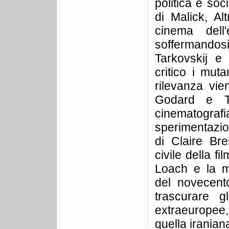
politica e soc
di Malick, Al
cinema dell
soffermandosi 
Tarkovskij e
critico i muta
rilevanza vi
Godard e Tr
cinematogra
sperimentazio
di Claire Bre
civile della f
Loach e la m
del novecent
trascurare g
extraeuropee,
quella iranian