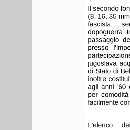
Il secondo fond
(8, 16, 35 mm)
fascista, 
dopoguerra. Imp
passaggio del
presso l'Im
partecipazion
jugoslava acq
di Stato di Be
inoltre costitu
agli anni '60 
per comodità 
facilmente con
L'elenco d