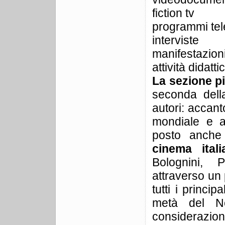
fiction tv
programmi tele
interviste
manifestazioni
attività didatt
La sezione più
seconda della
autori: accant
mondiale e a
posto anche 
cinema ita
Bolognini, P
attraverso un 
tutti i princi
metà del No
considerazio