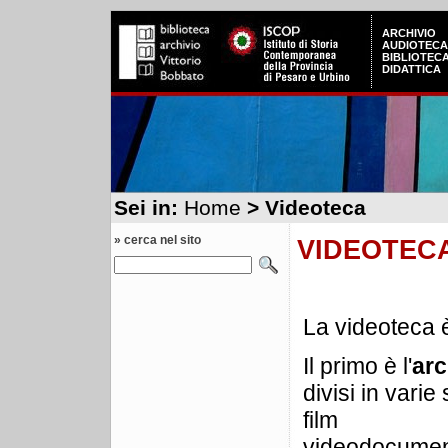
ARCHIVIO
AUDIOTECA
BIBLIOTEC
DIDATTICA
Sei in:
Home
> Videoteca
» cerca nel sito
VIDEOTEC
La videoteca è
Il primo è l'
arc
divisi in varie
film
videodocumen