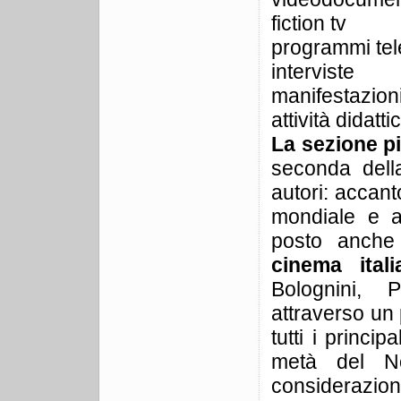
fiction tv
programmi tele
interviste
manifestazioni
attività didatt
La sezione più
seconda della
autori: accant
mondiale e a
posto anche 
cinema ita
Bolognini, P
attraverso un 
tutti i princi
metà del No
considerazio