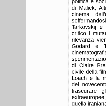
politica e soc
di Malick, Al
cinema dell
soffermandosi 
Tarkovskij e
critico i muta
rilevanza vi
Godard e Tr
cinematogra
sperimentazio
di Claire Bre
civile della f
Loach e la m
del novecent
trascurare g
extraeuropee,
quella iranian