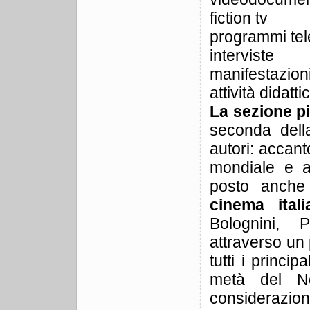
fiction tv
programmi tele
interviste
manifestazioni
attività didatt
La sezione più
seconda della
autori: accant
mondiale e a
posto anche 
cinema ita
Bolognini, P
attraverso un 
tutti i princi
metà del No
considerazio