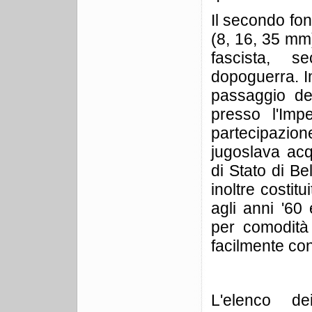
Il secondo fond
(8, 16, 35 mm)
fascista, 
dopoguerra. Imp
passaggio del
presso l'Im
partecipazion
jugoslava acq
di Stato di Be
inoltre costitu
agli anni '60 
per comodità 
facilmente con
L'elenco d