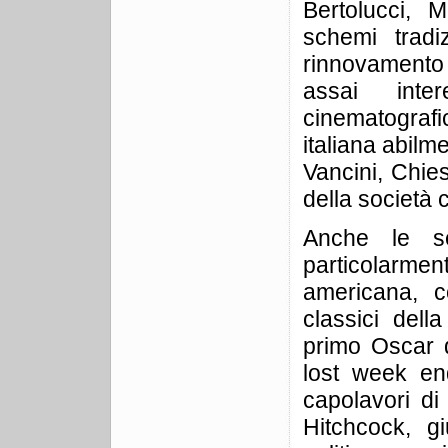
Bertolucci, M
schemi tradi
rinnovamento d
assai int
cinematografic
italiana abilm
Vancini, Chies
della società c
Anche le s
particolarment
americana, c
classici dell
primo Oscar d
lost week end
capolavori d
Hitchcock, g