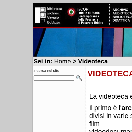
ARCHIVIO
AUDIOTECA
BIBLIOTEC
DIDATTICA
Sei in:
Home
> Videoteca
» cerca nel sito
VIDEOTEC
La videoteca è
Il primo è l'
arc
divisi in varie
film
videodocumen