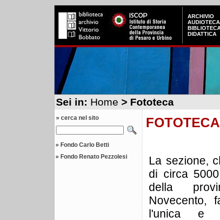
ARCHIVIO
AUDIOTECA
BIBLIOTEC
DIDATTICA
Sei in:
Home
> Fototeca
» cerca nel sito
FOTOTECA
»
Fondo Carlo Betti
»
Fondo Renato Pezzolesi
La sezione, 
di circa 5000 
della prov
Novecento, fa
l'unica e 