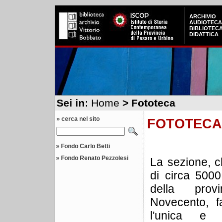
ARCHIVIO
AUDIOTECA
BIBLIOTEC
DIDATTICA
Sei in:
Home
> Fototeca
» cerca nel sito
FOTOTECA
»
Fondo Carlo Betti
»
Fondo Renato Pezzolesi
La sezione, 
di circa 5000 
della prov
Novecento, fa
l'unica e 