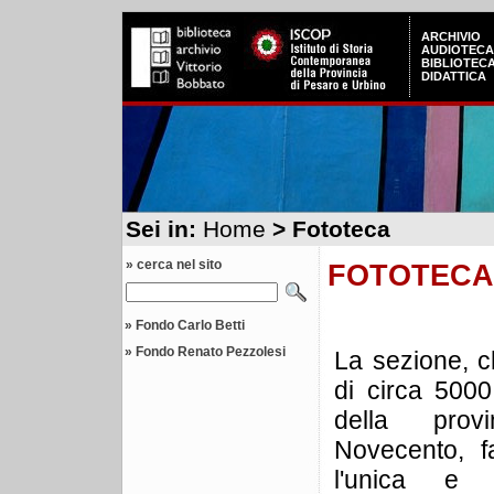
ARCHIVIO
AUDIOTECA
BIBLIOTEC
DIDATTICA
Sei in:
Home
> Fototeca
» cerca nel sito
FOTOTECA
»
Fondo Carlo Betti
»
Fondo Renato Pezzolesi
La sezione, 
di circa 5000 
della prov
Novecento, fa
l'unica e 