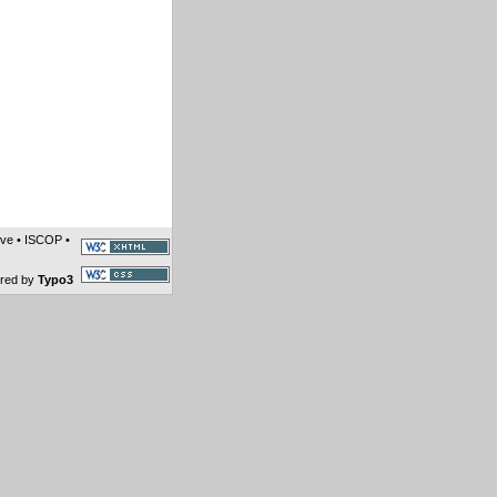
ive
•
ISCOP
•
ered by
Typo3