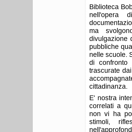
Biblioteca Bo
nell'opera 
documentazion
ma svolgon
divulgazione d
pubbliche qual
nelle scuole. 
di confronto
trascurate da
accompagna
cittadinanza.
E' nostra inte
correlati a q
non vi ha pot
stimoli, rif
nell'approfond