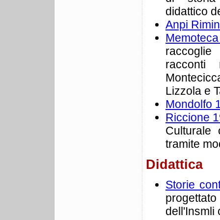
didattico d
Anpi Rimin
Memoteca
raccogli
racconti
Montecicc
Lizzola e T
Mondolfo 
Riccione 19
Culturale
tramite mo
Didattica
Storie con
progettato
dell'Insmli