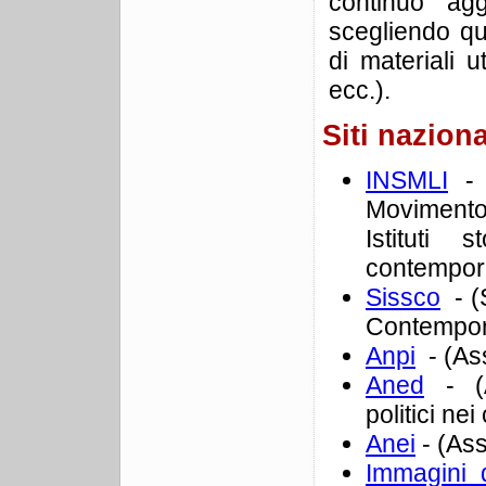
continuo agg
scegliendo qu
di materiali ut
ecc.).
Siti naziona
INSMLI
- (
Movimento 
Istituti 
contempora
Sissco
- (S
Contempo
Anpi
- (Ass
Aned
- (A
politici nei
Anei
- (Ass
Immagini d