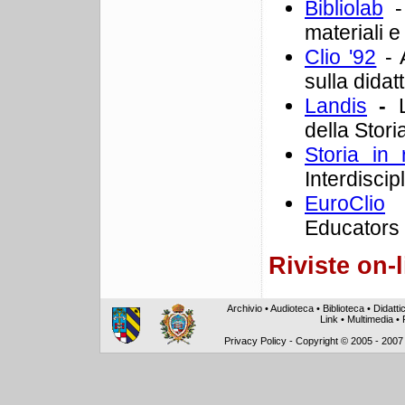
Bibliolab
- 
materiali e 
Clio '92
- A
sulla didatt
Landis
-
della Stori
Storia in 
Interdiscip
EuroClio
-
Educators
Riviste on-
Archivio
•
Audioteca
•
Biblioteca
•
Didatti
Link
•
Multimedia
•
Privacy Policy
-
Copyright © 2005 - 2007