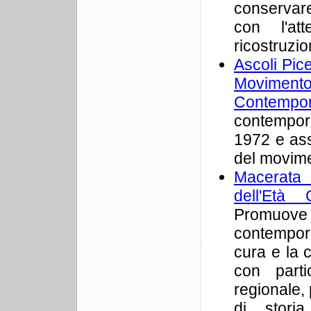
conservare
con l'att
ricostruzio
Ascoli Pice
Movimento 
Contempo
contempor
1972 e asso
del movimen
Macerata 
dell'Età
Promuove 
contempora
cura e la 
con parti
regionale, 
di stori