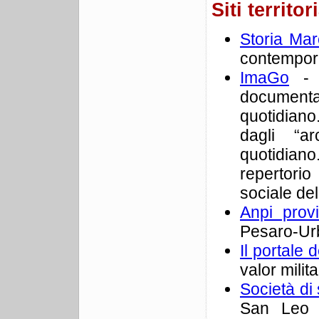
Siti territor
Storia Mar
contempor
ImaGo
- L
documenta
quotidiano
dagli “ar
quotidiano
repertorio 
sociale de
Anpi prov
Pesaro-Urb
Il portale 
valor milit
Società di 
San Leo n