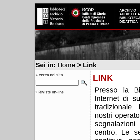
ARCHIVIO
AUDIOTECA
BIBLIOTEC
DIDATTICA
Sei in:
Home
> Link
» cerca nel sito
LINK
Presso la Bi
»
Riviste on-line
Internet di s
tradizionale.
nostri operat
segnalazioni d
centro. Le s