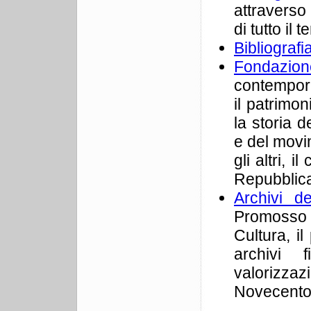
attraverso 
di tutto il 
Bibliografi
Fondazio
contempora
il patrimon
la storia 
e del movi
gli altri, 
Repubblica
Archivi d
Promosso 
Cultura, il
archivi f
valorizzazi
Novecento