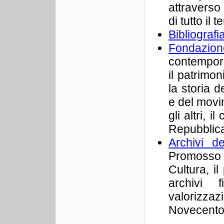
attraverso 
di tutto il 
Bibliografi
Fondazio
contempora
il patrimon
la storia 
e del movi
gli altri, 
Repubblica
Archivi d
Promosso 
Cultura, il
archivi f
valorizzazi
Novecento