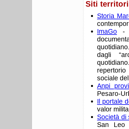
Siti territor
Storia Mar
contempor
ImaGo
- L
documenta
quotidiano
dagli “ar
quotidiano
repertorio 
sociale de
Anpi prov
Pesaro-Urb
Il portale 
valor milit
Società di 
San Leo n