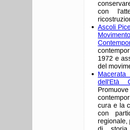
conservare
con l'att
ricostruzio
Ascoli Pice
Movimento 
Contempo
contempor
1972 e asso
del movimen
Macerata 
dell'Età
Promuove 
contempora
cura e la 
con parti
regionale, 
di stori