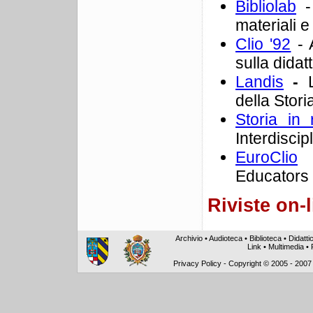
Bibliolab
- 
materiali e 
Clio '92
- A
sulla didatt
Landis
-
della Stori
Storia in 
Interdiscip
EuroClio
-
Educators
Riviste on-
Archivio
•
Audioteca
•
Biblioteca
•
Didatti
Link
•
Multimedia
•
Privacy Policy
-
Copyright © 2005 - 2007