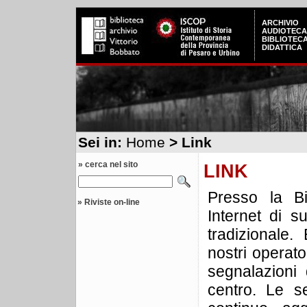
ARCHIVIO
AUDIOTECA
BIBLIOTEC
DIDATTICA
Sei in:
Home
> Link
» cerca nel sito
LINK
Presso la Bi
»
Riviste on-line
Internet di s
tradizionale.
nostri operat
segnalazioni d
centro. Le s