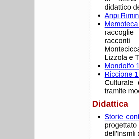
didattico d
Anpi Rimin
Memoteca
raccogli
racconti
Montecicc
Lizzola e T
Mondolfo 
Riccione 19
Culturale
tramite mo
Didattica
Storie con
progettato
dell'Insmli