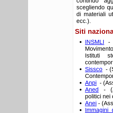
continuo agg
scegliendo qu
di materiali ut
ecc.).
Siti naziona
INSMLI
- (
Movimento 
Istituti 
contempora
Sissco
- (S
Contempo
Anpi
- (Ass
Aned
- (A
politici nei
Anei
- (Ass
Immagini d