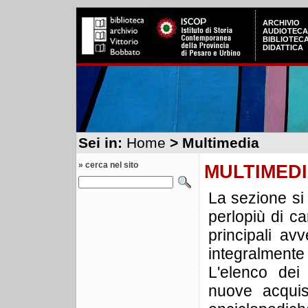
ARCHIVIO
AUDIOTECA
BIBLIOTEC
DIDATTICA
Sei in:
Home
> Multimedia
» cerca nel sito
MULTIMED
La sezione si
perlopiù di ca
principali av
integralment
L'elenco dei
nuove acquis