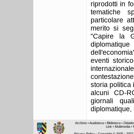
riprodotti in 
tematiche s
particolare at
merito si seg
"Capire la 
diplomatique
dell'econom
eventi storico-
internaziona
contestazione
storia politic
alcuni CD-RO
giornali qua
diplomatique, 
Archivio
•
Audioteca
•
Biblioteca
•
Didatti
Link
•
Multimedia
•
Privacy Policy
-
Copyright © 2005 - 2007