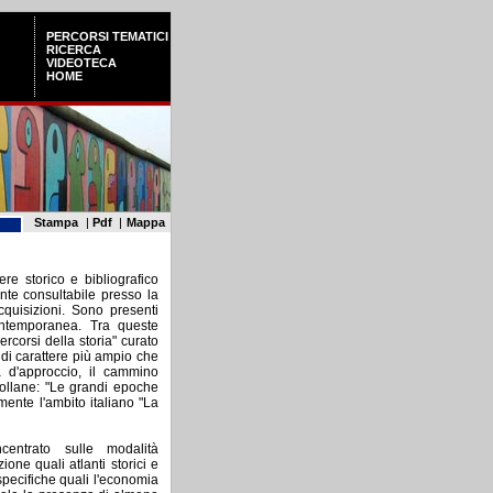
PERCORSI TEMATICI
RICERCA
VIDEOTECA
HOME
Stampa
|
Pdf
|
Mappa
e storico e bibliografico
ente consultabile presso la
quisizioni. Sono presenti
ontemporanea. Tra queste
ercorsi della storia" curato
 di carattere più ampio che
tà d'approccio, il cammino
 collane: "Le grandi epoche
mente l'ambito italiano "La
ncentrato sulle modalità
one quali atlanti storici e
 specifiche quali l'economia