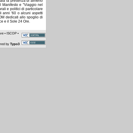
gnala la presenza di almeno
l Manifesto e "Viaggio nel
i e politici di particolare
 anni '60 o alcuni aspetti
OM dedicati allo spoglio di
ce e il Sole 24 Ore.
ive
•
ISCOP
•
ered by
Typo3