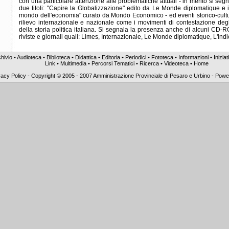
con una particolare attenzione alle problematiche attuali - in merito si se
due titoli: "Capire la Globalizzazione" edito da Le Monde diplomatique e i
mondo dell'economia" curato da Mondo Economico - ed eventi storico-cultural
rilievo internazionale e nazionale come i movimenti di contestazione degli
della storia politica italiana. Si segnala la presenza anche di alcuni CD-R
riviste e giornali quali: Limes, Internazionale, Le Monde diplomatique, L'indi
hivio
•
Audioteca
•
Biblioteca
•
Didattica
•
Editoria
•
Periodici
•
Fototeca
•
Informazioni
•
Iniziat
Link
•
Multimedia
•
Percorsi Tematici
•
Ricerca
•
Videoteca
•
Home
vacy Policy
-
Copyright © 2005 - 2007 Amministrazione Provinciale di Pesaro e Urbino - Pow