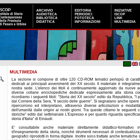
ARCHIVIO
EDITORIA
INIZIATIVE
AUDIOTECA
PERIODICI
ISCOP
BIBLIOTECA
FOTOTECA
LINK
DIDATTICA
INFORMAZIONI
MULTIMEDIA
MULTIMEDIA
La sezione si compone di oltre 120 CD-ROM tematici perlopiù di caratter
dedicati ai principali avvenimenti del XX secolo. Il materiale è integralm
nostra sede. L'elenco dei titoli è continuamente aggiornato da nuove ac
diverse collane enciclopediche dedicate espressamente alla storia c
ricordiamo i seguenti titoli: "Storia del XX secolo" edito da Repubblica, "I p
dal Corriere della Sera, "Il secolo delle guerre". Si segnalano anche opere
ripercorrono ed interpretano, attraverso diverse articolazioni e modali
dell'umanità dalle origini ai nostri giorni. Tra queste citiamo le seguenti
storiche" edito dal settimanale L'Espresso e per quanto riguarda specifica
storia d'Italia" di Einaudi.
E' consultabile anche materiale strettamente didattico-formativo i
d'insegnamento della storia, nonchè strumenti necessari di contestualizzazi
geografici riprodotti in forma digitale. Inoltre sono trattate anche tematiche