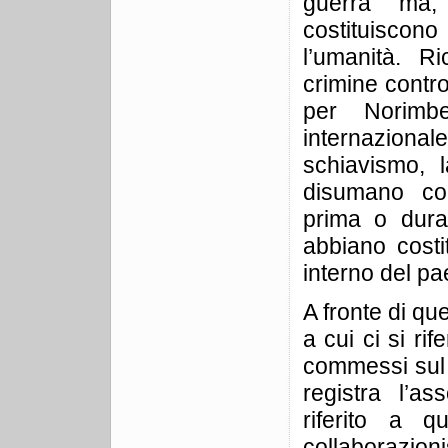
guerra ma, 
costituiscono
l’umanità. Ri
crimine contr
per Norimb
internaziona
schiavismo, l
disumano com
prima o dura
abbiano costi
interno del pae
A fronte di que
a cui ci si rif
commessi sul n
registra l’a
riferito a q
collaborazioni