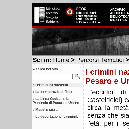
ARCHIVIO
AUDIOTECA
BIBLIOTEC
DIDATTICA
Sei in:
Home
>
Percorsi Tematici
>
» cerca nel sito
I crimini na
Pesaro e U
»
I crimini nazifascisti
L’eccidio 
»
La democrazia difficile
Casteldelci) ca
»
La Linea Gotica nella
Provincia di Pesaro e Urbino
circa la metà
»
Musei e storia
senza che sia 
»
La deportazione femminile
l’età, per il 