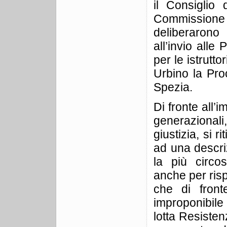
il Consiglio 
Commission
deliberarono
all’invio alle
per le istrutto
Urbino la Pro
Spezia.
Di fronte all’
generazionali, 
giustizia, si 
ad una descriz
la più circo
anche per ris
che di front
improponibile 
lotta Resisten