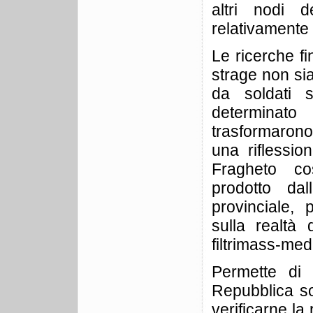
altri nodi d
relativamente 
Le ricerche f
strage non sia
da soldati 
determinat
trasformarono
una riflessio
Fragheto cos
prodotto dall
provinciale,
sulla realtà 
filtrimass-medi
Permette di 
Repubblica soc
verificarne la