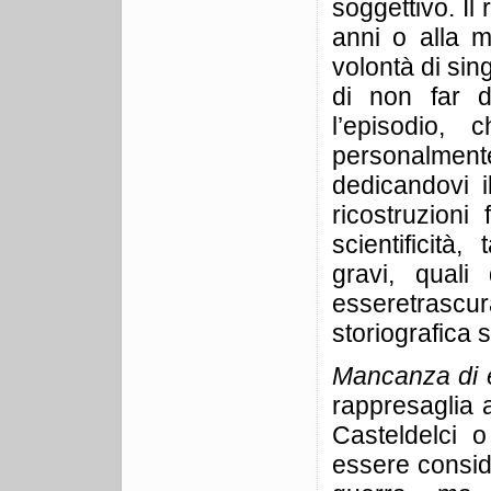
soggettivo. Il 
anni o alla m
volontà di sin
di non far d
l’episodio,
personalmente
dedicandovi i
ricostruzioni 
scientificità
gravi, quali
esseretrasc
storiografica 
Mancanza di es
rappresaglia 
Casteldelci o
essere conside