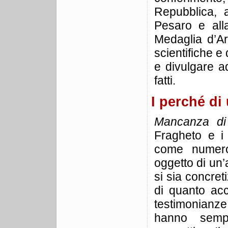
Repubblica, 
Pesaro e all
Medaglia d’Arg
scientifiche e
e divulgare a
fatti.
I perché di
Mancanza di 
Fragheto e i f
come numeros
oggetto di un’a
si sia concre
di quanto acc
testimonianze
hanno semp