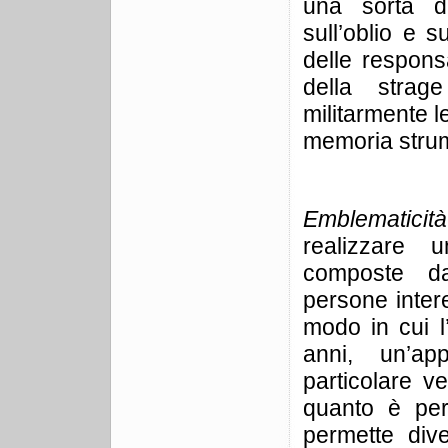
una sorta di
sull’oblio e 
delle responsa
della strag
militarmente 
memoria strume
Emblematicit
realizzare 
composte da
persone interes
modo in cui l
anni, un’ap
particolare ve
quanto è per
permette div