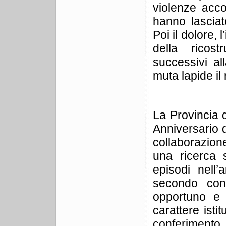
violenze acc
hanno lasciat
Poi il dolore, l
della ricos
successivi al
muta lapide il 
La Provincia 
Anniversario 
collaborazion
una ricerca 
episodi nell’
secondo confl
opportuno e n
carattere isti
conferiment