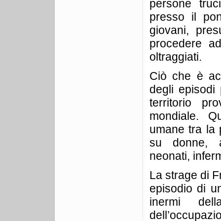
persone truci
presso il pon
giovani, pres
procedere ad 
oltraggiati.
Ciò che è ac
degli episodi 
territorio p
mondiale. Qu
umane tra la p
su donne, a
neonati, infer
La strage di F
episodio di un
inermi del
dell’occupaz