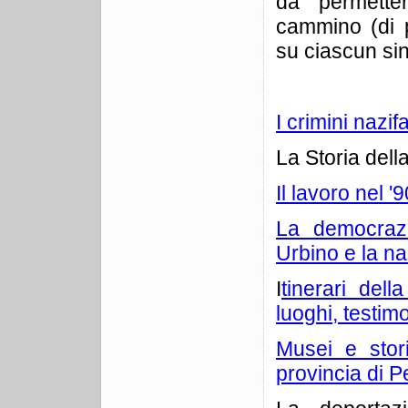
da permetter
cammino (di 
su ciascun si
I crimini nazi
La Storia dell
Il lavoro nel '
La democrazi
Urbino e la na
I
tinerari del
luoghi, testi
Musei e stor
provincia di 