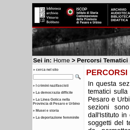
ARCHIVIO
AUDIOTECA
BIBLIOTEC
DIDATTICA
Sei in:
Home
> Percorsi Tematici
» cerca nel sito
PERCORSI 
In questa sez
»
I crimini nazifascisti
tematici sulla
»
La democrazia difficile
Pesaro e Urbin
»
La Linea Gotica nella
Provincia di Pesaro e Urbino
sezioni sono 
»
Musei e storia
dall'Istituto i
»
La deportazione femminile
soggetti del t