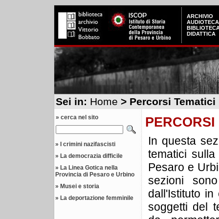
ARCHIVIO
AUDIOTECA
BIBLIOTEC
DIDATTICA
Sei in:
Home
> Percorsi Tematici
» cerca nel sito
PERCORSI 
In questa sez
»
I crimini nazifascisti
tematici sulla
»
La democrazia difficile
Pesaro e Urbin
»
La Linea Gotica nella
Provincia di Pesaro e Urbino
sezioni sono 
»
Musei e storia
dall'Istituto i
»
La deportazione femminile
soggetti del t