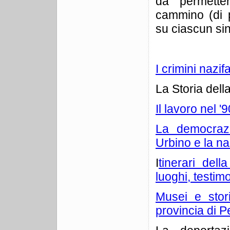
da permetter
cammino (di 
su ciascun si
I crimini nazi
La Storia dell
Il lavoro nel '
La democrazi
Urbino e la na
I
tinerari del
luoghi, testi
Musei e stor
provincia di 