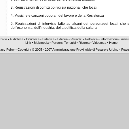
3. Registrazioni di comizi politici sia nazionali che locali
4. Musiche e canzoni popolari del lavoro e della Resistenza
5. Registrazioni di interviste fatte ad alcuni dei personaggi locali che 
dell'economia, dell'industria, della politica, della cultura
hivio
•
Audioteca
•
Biblioteca
•
Didattica
•
Editoria
•
Periodici
•
Fototeca
•
Informazioni
•
Iniziat
Link
•
Multimedia
•
Percorsi Tematici
•
Ricerca
•
Videoteca
•
Home
vacy Policy
-
Copyright © 2005 - 2007 Amministrazione Provinciale di Pesaro e Urbino - Pow