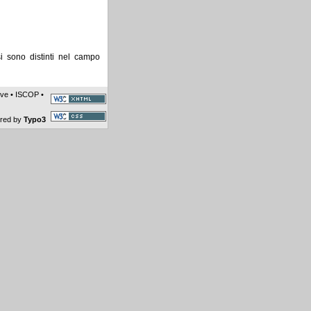
si sono distinti nel campo
ive
•
ISCOP
•
ered by
Typo3