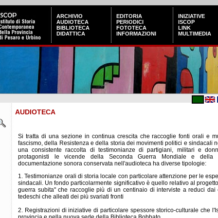
ARCHIVIO
EDITORIA
INIZIATIVE
AUDIOTECA
PERIODICI
ISCOP
BIBLIOTECA
FOTOTECA
LINK
DIDATTICA
INFORMAZIONI
MULTIMEDIA
AUDIOTECA
Si tratta di una sezione in continua crescita che raccoglie fonti orali e m
fascismo, della Resistenza e della storia dei movimenti politici e sindacali
una consistente raccolta di testimonianze di partigiani, militari e d
protagonisti le vicende della Seconda Guerra Mondiale e della 
documentazione sonora conservata nell'audioteca ha diverse tipologie:
1. Testimonianze orali di storia locale con particolare attenzione per le espe
sindacali. Un fondo particolarmente significativo è quello relativo al progetto
guerra subita" che raccoglie più di un centinaio di interviste a reduci da
tedeschi che alleati dei più svariati fronti
2. Registrazioni di iniziative di particolare spessore storico-culturale che l'
provincia e nella nuova sede della Biblioteca Bobbato