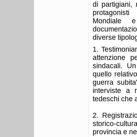
di partigiani
protagonist
Mondiale e
documentazion
diverse tipolog
1. Testimonian
attenzione pe
sindacali. Un
quello relativ
guerra subita
interviste a
tedeschi che al
2. Registrazio
storico-cultu
provincia e ne