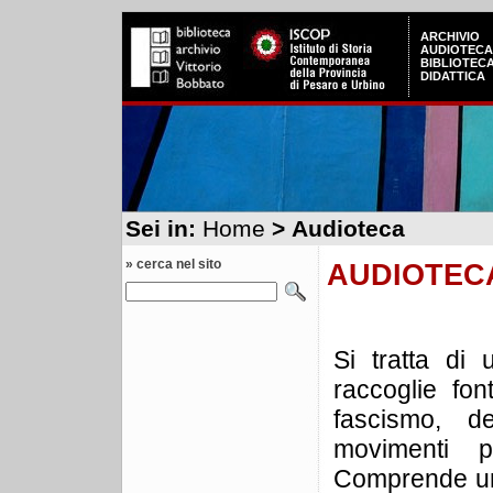
ARCHIVIO
AUDIOTECA
BIBLIOTEC
DIDATTICA
Sei in:
Home
> Audioteca
» cerca nel sito
AUDIOTEC
Si tratta di
raccoglie fon
fascismo, d
movimenti po
Comprende una