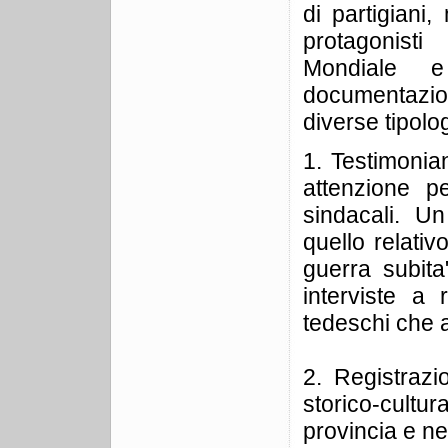
di partigiani
protagonist
Mondiale e
documentazion
diverse tipolog
1. Testimonian
attenzione pe
sindacali. Un
quello relativ
guerra subita
interviste a
tedeschi che al
2. Registrazio
storico-cultu
provincia e ne