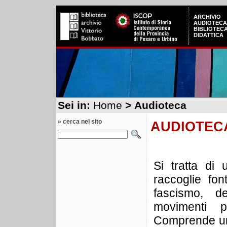
ARCHIVIO
AUDIOTECA
BIBLIOTEC
DIDATTICA
Sei in:
Home
> Audioteca
» cerca nel sito
AUDIOTEC
Si tratta di
raccoglie fon
fascismo, d
movimenti po
Comprende una