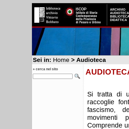
ARCHIVIO
AUDIOTECA
BIBLIOTEC
DIDATTICA
Sei in:
Home
> Audioteca
» cerca nel sito
AUDIOTEC
Si tratta di
raccoglie fon
fascismo, d
movimenti po
Comprende una