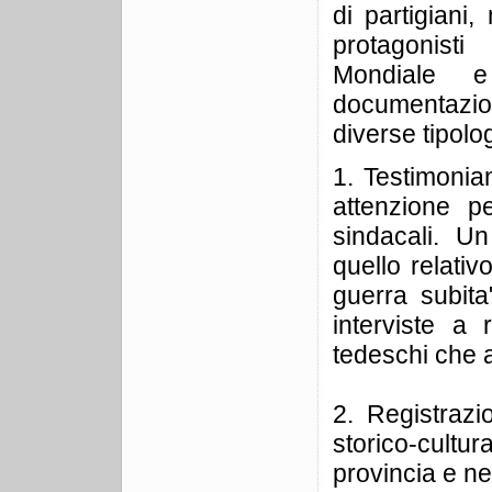
di partigiani
protagonist
Mondiale e
documentazion
diverse tipolog
1. Testimonian
attenzione pe
sindacali. Un
quello relativ
guerra subita
interviste a
tedeschi che al
2. Registrazio
storico-cultu
provincia e ne