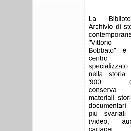
La Bibliote
Archivio di st
contemporan
"Vittorio
Bobbato" è
centro
specializzato
nella storia 
'900 c
conserva
materiali stor
documentari 
più svariati 
(video, aud
cartacei,