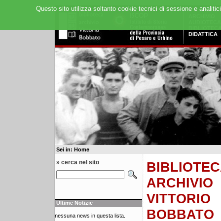
Questo sito utilizza soltanto cookie tecnici di sessione e analitic
ARCHIVIO
AUDIOTECA
BIBLIOTEC
DIDATTICA
Sei in: Home
» cerca nel sito
BIBLIOTEC
ARCHIVIO
VITTORIO
Ultime Notizie
BOBBATO
nessuna news in questa lista.