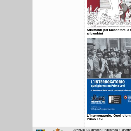
Strumenti per raccontare la
ai bambini
L'Interrogatorio. Quel gior
Primo Levi
Archivio
•
Audioteca
•
Biblioteca
•
Didatti