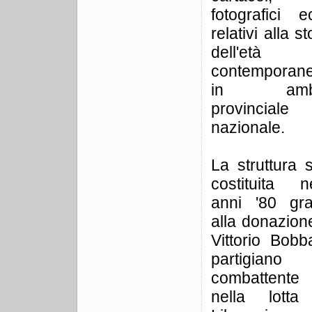
fotografici e
relativi alla st
dell'età
contemporan
in ambi
provincial
nazionale.
La struttura 
costituita ne
anni '80 gra
alla donazion
Vittorio Bobb
partigiano
combattente
nella lotta