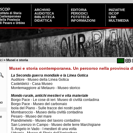
ARCHIVIO
EDITORIA
INIZIATIVE
AUDIOTECA
PERIODICI
ISCOP
BIBLIOTECA
FOTOTECA
LINK
DIDATTICA
INFORMAZIONI
MULTIMEDIA
ci
> Musei e storia
Musei e storia contemporanea. Un percorso nella provincia d
La Seconda guerra mondiale e la Linea Gotica
Auditore - Museo della Linea Gotica
Casteldelci - Casa Museo
Montemaggiore al Metauro - Museo storico
Mondo rurale, antichi mestieri e vita materiale
Borgo Pace - Le cose di ieri. Museo di civiltà contadina
no
Borgo Pace - Museo del carbonaio
Isola del Piano - Sulle tracce dei nostri padri
Mombaroccio - Museo della civiltà contadina
Pesaro - Museo del mare
le
Piandimeleto - Museo del lavoro contadino
San Lorenzo in Campo - Museo delle terre Marchigiane
S. Angelo in Vado - I mestieri di una volta