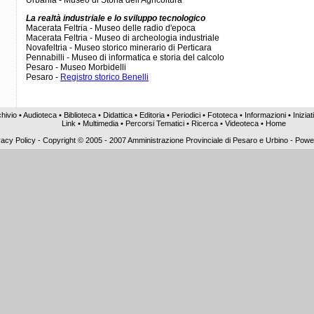
Urbania - Museo di Storia dell'Agricoltura
La realtà industriale e lo sviluppo tecnologico
Macerata Feltria - Museo delle radio d'epoca
Macerata Feltria - Museo di archeologia industriale
Novafeltria - Museo storico minerario di Perticara
Pennabilli - Museo di informatica e storia del calcolo
Pesaro - Museo Morbidelli
Pesaro -
Registro storico Benelli
hivio
•
Audioteca
•
Biblioteca
•
Didattica
•
Editoria
•
Periodici
•
Fototeca
•
Informazioni
•
Iniziat
Link
•
Multimedia
•
Percorsi Tematici
•
Ricerca
•
Videoteca
•
Home
vacy Policy
-
Copyright © 2005 - 2007 Amministrazione Provinciale di Pesaro e Urbino - Pow