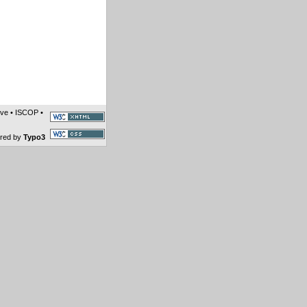
ive
•
ISCOP
•
ered by
Typo3